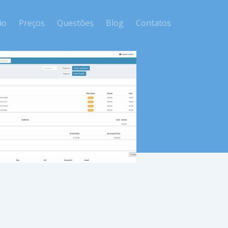
ão
Preços
Questões
Blog
Contatos