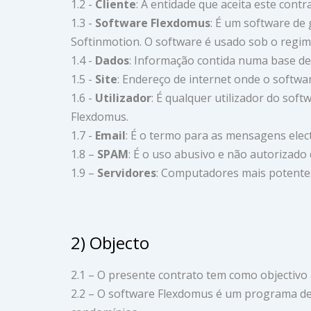
1.2 -
Cliente
: A entidade que aceita este contr
1.3 -
Software Flexdomus
: É um software de
Softinmotion. O software é usado sob o regim
1.4 -
Dados
: Informação contida numa base de
1.5 -
Site
: Endereço de internet onde o softwa
1.6 -
Utilizador
: É qualquer utilizador do soft
Flexdomus.
1.7 -
Email
: É o termo para as mensagens elec
1.8 –
SPAM
: É o uso abusivo e não autorizado
1.9 –
Servidores
: Computadores mais potentes
2) Objecto
2.1 – O presente contrato tem como objectivo 
2.2 – O software Flexdomus é um programa de 