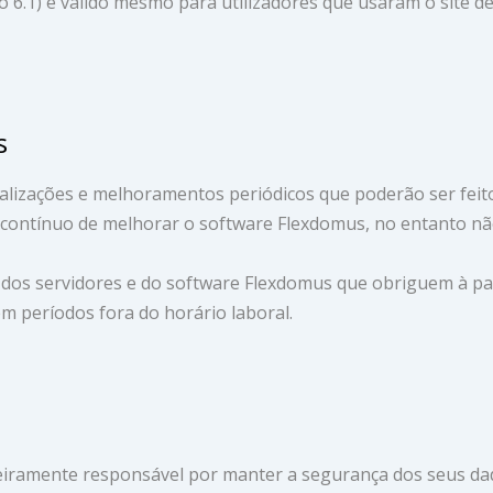
o 6.1) é valido mesmo para utilizadores que usaram o site 
s
ualizações e melhoramentos periódicos que poderão ser feito
o contínuo de melhorar o software Flexdomus, no entanto nã
o dos servidores e do software Flexdomus que obriguem à p
m períodos fora do horário laboral.
nteiramente responsável por manter a segurança dos seus da